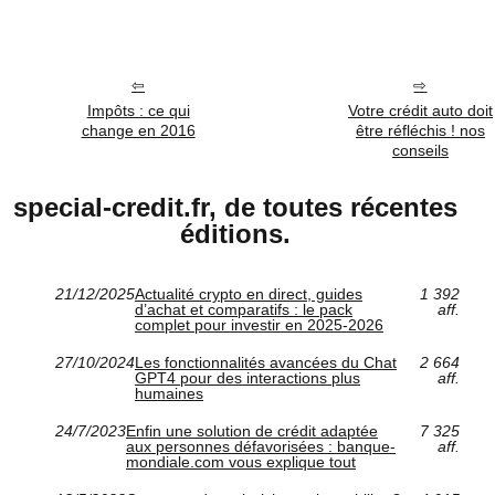
Impôts : ce qui
Votre crédit auto doit
change en 2016
être réfléchis ! nos
conseils
special-credit.fr, de toutes récentes
éditions.
21/12/2025
Actualité crypto en direct, guides
1 392
d’achat et comparatifs : le pack
aff.
complet pour investir en 2025‑2026
27/10/2024
Les fonctionnalités avancées du Chat
2 664
GPT4 pour des interactions plus
aff.
humaines
24/7/2023
Enfin une solution de crédit adaptée
7 325
aux personnes défavorisées : banque-
aff.
mondiale.com vous explique tout