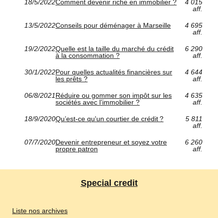
18/5/2022
Comment devenir riche en immobilier ?
4 015
aff.
13/5/2022
Conseils pour déménager à Marseille
4 695
aff.
19/2/2022
Quelle est la taille du marché du crédit
6 290
à la consommation ?
aff.
30/1/2022
Pour quelles actualités financières sur
4 644
les prêts ?
aff.
06/8/2021
Réduire ou gommer son impôt sur les
4 635
sociétés avec l’immobilier ?
aff.
18/9/2020
Qu’est-ce qu'un courtier de crédit ?
5 811
aff.
07/7/2020
Devenir entrepreneur et soyez votre
6 260
propre patron
aff.
Special credit
Liste nos archives