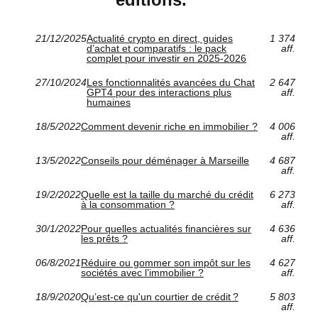
21/12/2025
Actualité crypto en direct, guides
1 374
d’achat et comparatifs : le pack
aff.
complet pour investir en 2025‑2026
27/10/2024
Les fonctionnalités avancées du Chat
2 647
GPT4 pour des interactions plus
aff.
humaines
18/5/2022
Comment devenir riche en immobilier ?
4 006
aff.
13/5/2022
Conseils pour déménager à Marseille
4 687
aff.
19/2/2022
Quelle est la taille du marché du crédit
6 273
à la consommation ?
aff.
30/1/2022
Pour quelles actualités financières sur
4 636
les prêts ?
aff.
06/8/2021
Réduire ou gommer son impôt sur les
4 627
sociétés avec l’immobilier ?
aff.
18/9/2020
Qu’est-ce qu'un courtier de crédit ?
5 803
aff.