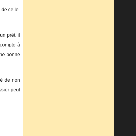
 de celle-
n prêt, il
 compte à
 une bonne
ité de non
ssier peut