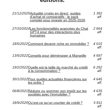
21/12/2025
Actualité crypto en direct, guides
1 392
d’achat et comparatifs : le pack
aff.
complet pour investir en 2025‑2026
27/10/2024
Les fonctionnalités avancées du Chat
2 664
GPT4 pour des interactions plus
aff.
humaines
18/5/2022
Comment devenir riche en immobilier ?
4 015
aff.
13/5/2022
Conseils pour déménager à Marseille
4 697
aff.
19/2/2022
Quelle est la taille du marché du crédit
6 292
à la consommation ?
aff.
30/1/2022
Pour quelles actualités financières sur
4 645
les prêts ?
aff.
06/8/2021
Réduire ou gommer son impôt sur les
4 635
sociétés avec l’immobilier ?
aff.
18/9/2020
Qu’est-ce qu'un courtier de crédit ?
5 811
aff.